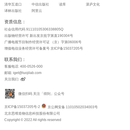
清华五道口
中信出版社
读库
湛庐文化
译林出版社
阿里云
资质信息：
社会信用代码 91110105306338805Q
出版物经营许可 新出发京批字第直190304号
广播电视节目制作经营许可证 （京）字第06006号
增值电信业务经营许可备案号 京ICP备15037205号
联系我们：
客服电话: 400-0526-000
邮箱: iget@luojilab.com
关注我们:
微信扫码 关注「得到」公众号
京ICP备15037205号-2
京公网安备 11010502034003号
北京思维造物信息科技股份有限公司
Copyright © 2022 All rights reserved