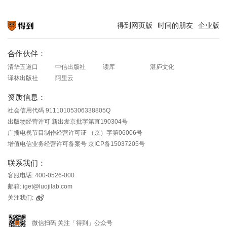
得到网页版
时间的朋友
企业版
知识就在得到
合作伙伴：
清华五道口
中信出版社
读库
湛庐文化
译林出版社
阿里云
资质信息：
社会信用代码 91110105306338805Q
出版物经营许可 新出发京批字第直190304号
广播电视节目制作经营许可证 （京）字第06006号
增值电信业务经营许可备案号 京ICP备15037205号
联系我们：
客服电话: 400-0526-000
邮箱: iget@luojilab.com
关注我们:
微信扫码 关注「得到」公众号