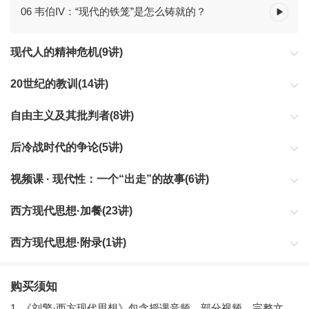
06 韦伯IV：“现代的铁笼”是怎么铸就的？
现代人的精神危机(9讲)
信仰问题就像一个幽灵，总会在某个时刻与你不期而遇。
20世纪的教训(14讲)
20世纪的灾难是“文明时代”的野蛮，是“理性时代”的疯狂，出乎意
自由主义及其批判者(8讲)
料、不可思议。
我们应当怎样生活在一起？
后冷战时代的争论(5讲)
冷战结束了，未来会怎样？
视频课 · 现代性：一个“出走”的故事(6讲)
人类步入现代，就是在宏观、中观和微观的层面上，演绎了一个出
西方现代思想·加餐(23讲)
走的故事。
课程结束，学习不会结束。
西方现代思想·附录(1讲)
刘擎老师的相关学术文章，供学有余力的同学拓展阅读。
购买须知
1. 《刘擎·西方现代思想》包含授课音频、部分视频、完整文