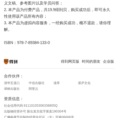
义文稿、参考图片以及学员问答；
2. 本产品为付费产品，共19.9得到贝，购买成功后，即可永久
性使用该产品所有内容；
3. 本产品为虚拟内容服务，一经购买成功，概不退款，请你理
解。
ISBN：978-7-89384-133-0
得到网页版
时间的朋友
企业版
知识就在得到
合作伙伴：
清华五道口
中信出版社
读库
湛庐文化
译林出版社
阿里云
资质信息：
社会信用代码 91110105306338805Q
出版物经营许可 新出发京批字第直190304号
广播电视节目制作经营许可证 （京）字第06006号