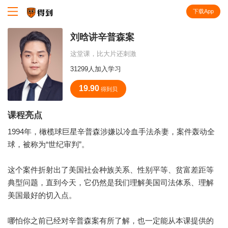
下载App
知识就在得到
刘晗讲辛普森案
这堂课，比大片还刺激
31299人加入学习
19.90
得到贝
课程亮点
1994年，橄榄球巨星辛普森涉嫌以冷血手法杀妻，案件轰动全
球，被称为“世纪审判”。
这个案件折射出了美国社会种族关系、性别平等、贫富差距等
典型问题，直到今天，它仍然是我们理解美国司法体系、理解
美国最好的切入点。
哪怕你之前已经对辛普森案有所了解，也一定能从本课提供的