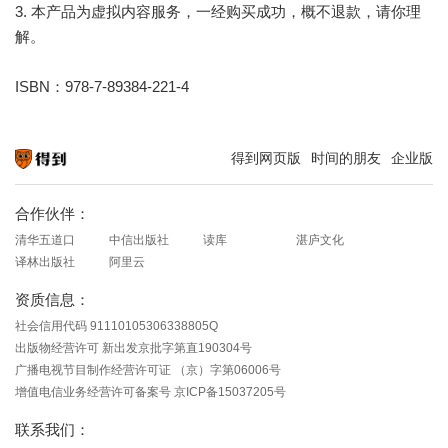
3. 本产品为虚拟内容服务，一经购买成功，概不退款，请你理
解。
ISBN：978-7-89384-221-4
得到网页版
时间的朋友
企业版
知识就在得到
合作伙伴：
清华五道口
中信出版社
读库
湛庐文化
译林出版社
阿里云
资质信息：
社会信用代码 91110105306338805Q
出版物经营许可 新出发京批字第直190304号
广播电视节目制作经营许可证 （京）字第06006号
增值电信业务经营许可备案号 京ICP备15037205号
联系我们：