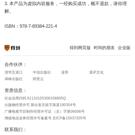
3. 本产品为虚拟内容服务，一经购买成功，概不退款，请你理
解。
ISBN：978-7-89384-221-4
得到网页版
时间的朋友
企业版
知识就在得到
合作伙伴：
清华五道口
中信出版社
读库
湛庐文化
译林出版社
阿里云
资质信息：
社会信用代码 91110105306338805Q
出版物经营许可 新出发京批字第直190304号
广播电视节目制作经营许可证 （京）字第06006号
增值电信业务经营许可备案号 京ICP备15037205号
联系我们：