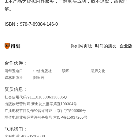
3.本产品为虚拟内容服务，一经购买成功，概不退款，请你理
解。
ISBN：978-7-89384-146-0
得到网页版
时间的朋友
企业版
知识就在得到
合作伙伴：
清华五道口
中信出版社
读库
湛庐文化
译林出版社
阿里云
资质信息：
社会信用代码 91110105306338805Q
出版物经营许可 新出发京批字第直190304号
广播电视节目制作经营许可证 （京）字第06006号
增值电信业务经营许可备案号 京ICP备15037205号
联系我们：
客服电话: 400-0526-000