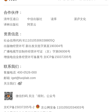
知识就在得到
合作伙伴：
清华五道口
中信出版社
读库
湛庐文化
译林出版社
阿里云
资质信息：
社会信用代码 91110105306338805Q
出版物经营许可 新出发京批字第直190304号
广播电视节目制作经营许可证 （京）字第06006号
增值电信业务经营许可备案号 京ICP备15037205号
联系我们：
客服电话: 400-0526-000
邮箱: iget@luojilab.com
关注我们:
微信扫码 关注「得到」公众号
京ICP备15037205号-2
京公网安备 11010502034003号