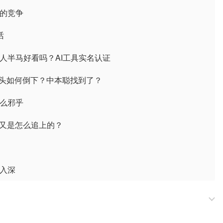
国的竞争
话
人半马好看吗？AI工具实名认证
I巨头如何倒下？中本聪找到了？
那么邪乎
，又是怎么追上的？
浅入深