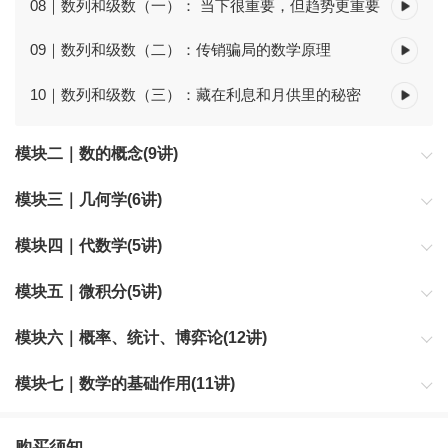
08｜数列和级数（一）： 当下很重要，但趋势更重要
09｜数列和级数（二）：传销骗局的数学原理
10｜数列和级数（三）：藏在利息和月供里的秘密
模块二｜数的概念(9讲)
从具体到抽象，从有限到无穷，人类如何一步一步拓展对数的认
模块三｜几何学(6讲)
知？
一切学科体系，都必须源自公理和逻辑。
模块四｜代数学(5讲)
人类学会用把具体的单个问题，抽象转化成类型问题。
模块五｜微积分(5讲)
从静态到动态，发展地看问题，究竟是什么意思？
模块六｜概率、统计、博弈论(12讲)
当题目没有答案时，怎么办？面对不确定性，怎么办？
模块七｜数学的基础作用(11讲)
数学为什么处于人类知识的中心？它是如何成为一切科学的基础
的？
购买须知