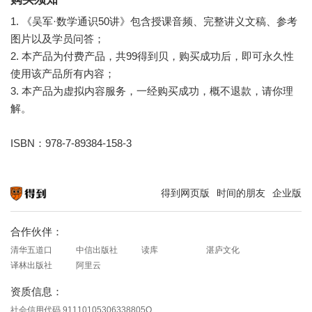
1. 《吴军·数学通识50讲》包含授课音频、完整讲义文稿、参考
图片以及学员问答；
2. 本产品为付费产品，共99得到贝，购买成功后，即可永久性
使用该产品所有内容；
3. 本产品为虚拟内容服务，一经购买成功，概不退款，请你理
解。
ISBN：978-7-89384-158-3
得到网页版
时间的朋友
企业版
知识就在得到
合作伙伴：
清华五道口
中信出版社
读库
湛庐文化
译林出版社
阿里云
资质信息：
社会信用代码 91110105306338805Q