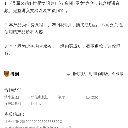
1.《吴军来信1·世界文明史》为“音频+图文”内容；包含授课音
频、完整讲义文稿以及学员问答；
2. 本产品为付费课程，共299得到贝，购买成功后，即可永久性
使用该产品所有内容；
3. 本产品为虚拟内容服务，一经购买成功，概不退款，请你理
解。
得到网页版
时间的朋友
企业版
知识就在得到
合作伙伴：
清华五道口
中信出版社
读库
湛庐文化
译林出版社
阿里云
资质信息：
社会信用代码 91110105306338805Q
出版物经营许可 新出发京批字第直190304号