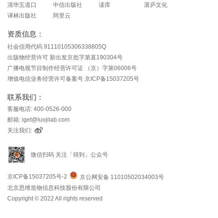
清华五道口
中信出版社
读库
湛庐文化
译林出版社
阿里云
资质信息：
社会信用代码 91110105306338805Q
出版物经营许可 新出发京批字第直190304号
广播电视节目制作经营许可证 （京）字第06006号
增值电信业务经营许可备案号 京ICP备15037205号
联系我们：
客服电话: 400-0526-000
邮箱: iget@luojilab.com
关注我们:
微信扫码 关注「得到」公众号
京ICP备15037205号-2
京公网安备 11010502034003号
北京思维造物信息科技股份有限公司
Copyright © 2022 All rights reserved