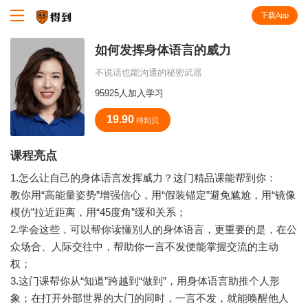
下载App
知识就在得到
如何发挥身体语言的威力
不说话也能沟通的秘密武器
95925人加入学习
19.90
得到贝
课程亮点
1.怎么让自己的身体语言发挥威力？这门精品课能帮到你：
教你用“高能量姿势”增强信心，用“假装锚定”避免尴尬，用“镜像
模仿”拉近距离，用“45度角”缓和关系；
2.学会这些，可以帮你读懂别人的身体语言，更重要的是，在公
众场合、人际交往中，帮助你一言不发便能掌握交流的主动
权；
3.这门课帮你从“知道”跨越到“做到”，用身体语言助推个人形
象；在打开外部世界的大门的同时，一言不发，就能唤醒他人