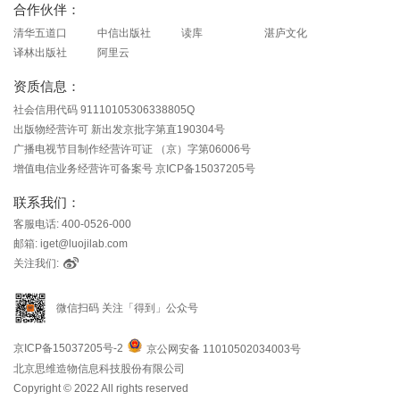
合作伙伴：
清华五道口
中信出版社
读库
湛庐文化
译林出版社
阿里云
资质信息：
社会信用代码 91110105306338805Q
出版物经营许可 新出发京批字第直190304号
广播电视节目制作经营许可证 （京）字第06006号
增值电信业务经营许可备案号 京ICP备15037205号
联系我们：
客服电话: 400-0526-000
邮箱: iget@luojilab.com
关注我们:
微信扫码 关注「得到」公众号
京ICP备15037205号-2
京公网安备 11010502034003号
北京思维造物信息科技股份有限公司
Copyright © 2022 All rights reserved