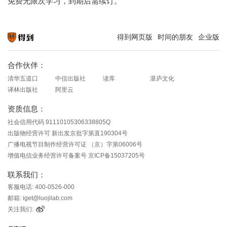
免费无限次学习，到期后需续订。
得到网页版
时间的朋友
企业版
知识就在得到
合作伙伴：
清华五道口
中信出版社
读库
湛庐文化
译林出版社
阿里云
资质信息：
社会信用代码 91110105306338805Q
出版物经营许可 新出发京批字第直190304号
广播电视节目制作经营许可证 （京）字第06006号
增值电信业务经营许可备案号 京ICP备15037205号
联系我们：
客服电话: 400-0526-000
邮箱: iget@luojilab.com
关注我们: