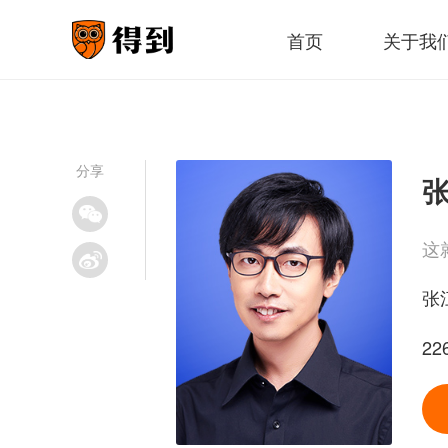
首页
关于我
分享
张
这
张
2