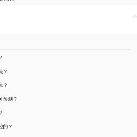
？
统？
体？
可预测？
？
控的？