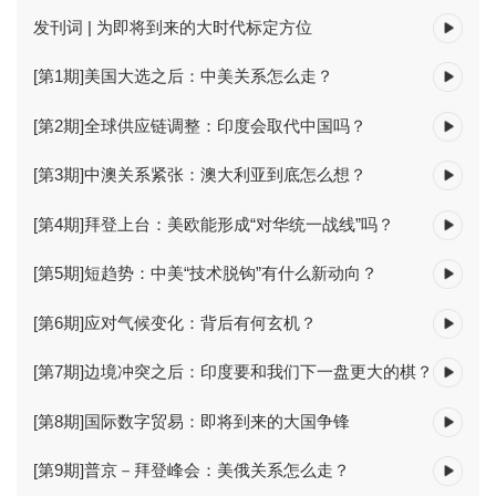
发刊词 | 为即将到来的大时代标定方位
[第1期]美国大选之后：中美关系怎么走？
[第2期]全球供应链调整：印度会取代中国吗？
[第3期]中澳关系紧张：澳大利亚到底怎么想？
[第4期]拜登上台：美欧能形成“对华统一战线”吗？
[第5期]短趋势：中美“技术脱钩”有什么新动向？
[第6期]应对气候变化：背后有何玄机？
[第7期]边境冲突之后：印度要和我们下一盘更大的棋？
[第8期]国际数字贸易：即将到来的大国争锋
[第9期]普京－拜登峰会：美俄关系怎么走？