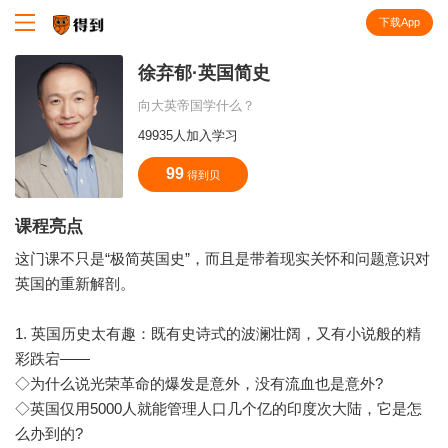
下载App
知识就在得到
徐弃郁·英国简史
向大英帝国学什么？
49935人加入学习
99
得到贝
课程亮点
这门课不只是“极简英国史”，而且是带着现实关怀和问题意识对
英国的重新解剖。
1. 英国历史太有趣：既有史诗式的波澜壮阔，又有小说般的精
彩跌宕——
◇为什么说光荣革命的爆发是意外，没有流血也是意外?
◇英国仅用5000人就能管理人口几个亿的印度次大陆，它是怎
么办到的?