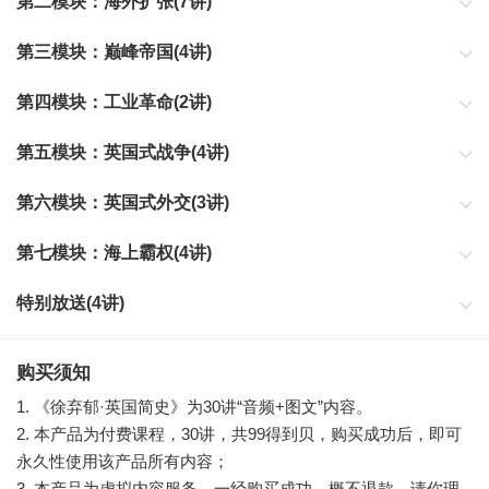
第二模块：海外扩张(7讲)
英国在没有先发优势的情况下，如何一步步扩张自己的版图？这一
第三模块：巅峰帝国(4讲)
模块将为你剖析大三角贸易、北美殖民地、东印度公司等英国海外
扩张背后的关键节点。
当大英帝国站上世界的中心，它是如何维护自己的优势，又是如何
第四模块：工业革命(2讲)
管理远超自己能力范围的疆域？这一模块将为你剖析英国背后的心
态转换。
我们对工业革命有非常多的误读，最主要的就是错把它当成一次技
第五模块：英国式战争(4讲)
术革命。那到底工业革命对英国的影响是什么？它为什么会爆发？
这一模块将给你全新解读。
英国和世界上绝大多数国家都打过战，关键是几乎还从来没有失败
第六模块：英国式外交(3讲)
过。这一模块将通过英荷战争、七年战争、拿破仑战争，为你剖析
英国百战不败的奥秘。
英国式外交堪称现代外交的典范。为什么它能够轻松自如地游走在
第七模块：海上霸权(4讲)
国际政治舞台之上？这一模块将为你深刻剖析教科书级的大国外
交。
英国的海军堪称王牌海军，是日不落帝国影响全球的杀手锏。为什
特别放送(4讲)
么它能拥有海上霸权？凭什么它能碾压各路强敌？这一模块将为你
解析英国海军的崛起之路。
为你献上徐弃郁老师专门为你设计的"英国崛起路线图”和课程内推荐
书单，以及学习委员商游制作的8张框架级思维导图，帮助你更好地
购买须知
学习这门课程。
1. 《徐弃郁·英国简史》为30讲“音频+图文”内容。
2. 本产品为付费课程，30讲，共99得到贝，购买成功后，即可
永久性使用该产品所有内容；
3. 本产品为虚拟内容服务，一经购买成功，概不退款，请你理