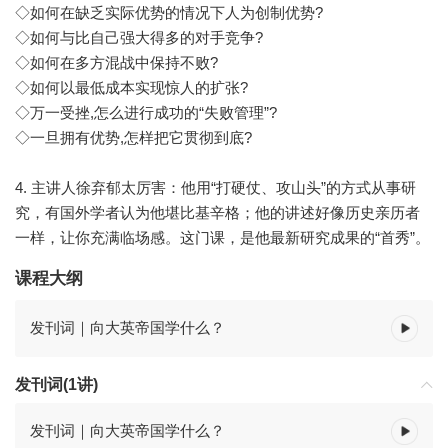
◇如何在缺乏实际优势的情况下人为创制优势?
◇如何与比自己强大得多的对手竞争?
◇如何在多方混战中保持不败?
◇如何以最低成本实现惊人的扩张?
◇万一受挫,怎么进行成功的“失败管理”?
◇一旦拥有优势,怎样把它贯彻到底?
4. 主讲人徐弃郁太厉害：他用“打硬仗、攻山头”的方式从事研
究，有国外学者认为他堪比基辛格；他的讲述好像历史亲历者
一样，让你充满临场感。这门课，是他最新研究成果的“首秀”。
课程大纲
发刊词｜向大英帝国学什么？
发刊词(1讲)
发刊词｜向大英帝国学什么？