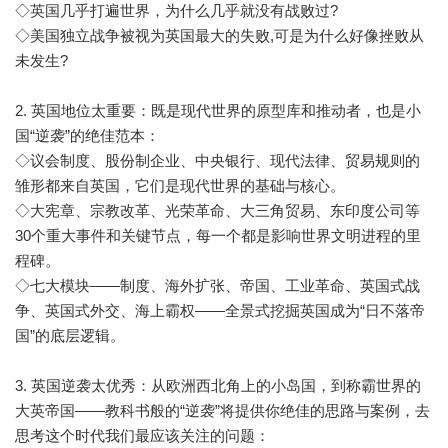
◇英国几乎打遍世界，为什么几乎就没有战败过?
◇美国独立战争被视为英国最大的失败,可是为什么好像挫败从
未发生?
2. 英国地位太重要：既是现代世界的原型库和推动者，也是小
国“逆袭”的绝佳范本：
◇议会制度、股份制企业、中央银行、现代法律、贸易规则的
雏形都来自英国，它们是现代世界的基础与核心。
◇大宪章、宗教改革、光荣革命、大三角贸易、东印度公司等
30个重大事件和关键节点，每一个都是影响世界文明进程的里
程碑。
◇七大模块——制度、海外扩张、帝国、工业革命、英国式战
争、英国式外交、海上霸权——全景式挖掘英国成为“日不落帝
国”的底层逻辑。
3. 英国逆袭太优秀：从欧洲西北角上的小岛国，到称霸世界的
大英帝国——教科书般的“逆袭”将提供你绝佳的思路与案例，去
思考这个时代我们最应该关注的问题：