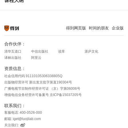
课程大纲
得到网页版
时间的朋友
企业版
知识就在得到
合作伙伴：
清华五道口
中信出版社
读库
湛庐文化
译林出版社
阿里云
资质信息：
社会信用代码 91110105306338805Q
出版物经营许可 新出发京批字第直190304号
广播电视节目制作经营许可证 （京）字第06006号
增值电信业务经营许可备案号 京ICP备15037205号
联系我们：
客服电话: 400-0526-000
邮箱: iget@luojilab.com
关注我们: