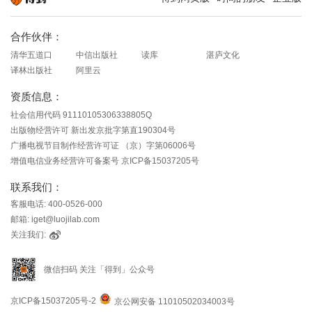
知识就在得到
合作伙伴：
清华五道口
中信出版社
读库
湛庐文化
译林出版社
阿里云
资质信息：
社会信用代码 91110105306338805Q
出版物经营许可 新出发京批字第直190304号
广播电视节目制作经营许可证 （京）字第06006号
增值电信业务经营许可备案号 京ICP备15037205号
联系我们：
客服电话: 400-0526-000
邮箱: iget@luojilab.com
关注我们:
微信扫码 关注「得到」公众号
京ICP备15037205号-2
京公网安备 11010502034003号