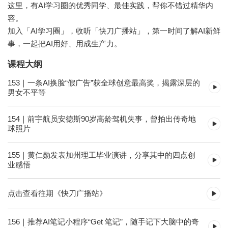
这里，有AI学习圈的优秀同学、最佳实践，帮你不错过精华内
容。
加入「AI学习圈」，收听「快刀广播站」，第一时间了解AI新鲜
事，一起把AI用好、用成生产力。
课程大纲
153｜一条AI换脸“假广告”获全球创意最高奖，揭露深层的
男女不平等
154｜前宇航员安德斯90岁高龄驾机失事，曾拍出传奇地
球照片
155｜黄仁勋发表加州理工毕业演讲，分享其中的四点创
业感悟
点击查看往期《快刀广播站》
156｜推荐AI笔记小程序“Get 笔记”，随手记下大脑中的奇