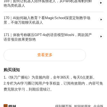
169｜如何让机器人陪伴孤独老人，从Paro机器海豹到鲜
艳鸟类机器人
170｜AI如何融入教育？看MagicSchool深度定制教学场
景，不做万能聊天机器人
171｜体验号称碾压GPT-4o的语音模型Moshi，两款国产
语音项目效果更惊艳
查看更多
购买须知
1.《快刀广播站》为音频内容，全年365天，每天0点更新。
2.专栏为AI学习圈订阅用户专享权益，订阅有效期内，内容可免
费无限次学习，到期后需续订。
得到网页版
时间的朋友
企业版