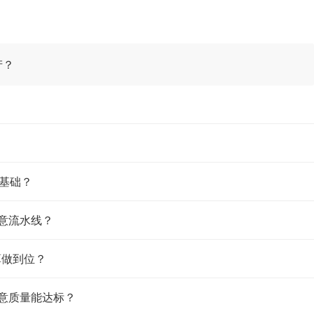
产？
论基础？
创意流水线？
算做到位？
创意质量能达标？