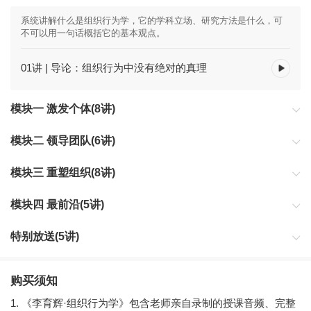
系统讲解什么是组织行为学，它的学科立场、研究方法是什么，可
不可以用一句话概括它的基本观点。
01讲 | 导论：组织行为中没有绝对的真理
模块一 激发个体(8讲)
带你了解组织中个体的复杂性，组织在激发个体中必须注意到哪些
模块二 领导团队(6讲)
新规律、新现象。
为你介绍哪些最新现象的出现，在影响团队工作的效果，并且帮你
模块三 重塑组织(8讲)
总结应对方法。
为你梳理影响商业组织变革的因素，揭示背后隐藏的逻辑，提出未
模块四 最前沿(5讲)
来的应对方案。
只要学术界有最新发展，李老师就会把内容在这里更新，力图做到
特别放送(5讲)
与前沿“零时差”。
课程加餐
购买须知
1. 《李育辉·组织行为学》包含老师亲自录制的授课音频、完整