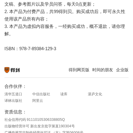
文稿、参考图片以及学员问答，每天0点更新；
2. 本产品为付费产品，共99得到贝。购买成功后，即可永久性
使用该产品所有内容；
3. 本产品为虚拟内容服务，一经购买成功，概不退款，请你理
解。
ISBN：978-7-89384-129-3
得到网页版
时间的朋友
企业版
知识就在得到
合作伙伴：
清华五道口
中信出版社
读库
湛庐文化
译林出版社
阿里云
资质信息：
社会信用代码 91110105306338805Q
出版物经营许可 新出发京批字第直190304号
广播电视节目制作经营许可证 （京）字第06006号