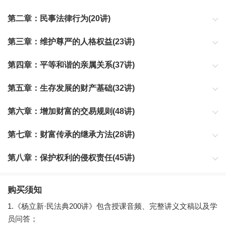
这一章是《民法典》的总则部分，侧重于“人”，每个人在社会中都享
第二章：民事法律行为(20讲)
有权利，也要履行对应的义务。
这一章也是《民法典》的总则部分，侧重行为，是串联起“人”与“规
第三章：维护尊严的人格权益(23讲)
则”的桥梁。
讲述一个人从出生到死亡，享有哪些人格权，怎样维护自己的地位
第四章：平等和谐的亲属关系(37讲)
和尊严，以及出生前的胎儿和死亡后的身份，人格利益如何保护。
人生离不开亲属，在特定的配偶、亲子、其他近亲属之间，《民法
第五章：生存发展的财产基础(32讲)
典》都规定了权利和义务，以及行使权利、负担义务的行为规则。
一个人怎样取得财产、创造财富、支配财富，所有的有关财产的行
第六章：增加财富的交易规则(48讲)
为，《民法典》都规定了具体的权利和规则，只有依照《民法典》
规定的规则行使物权，才能够保护自己生存的财产基础。
财产的交换就是交易行为，一个人离不开财产和非财产的交易行
第七章：财富传承的继承方法(28讲)
为，这就是《民法典》合同编给交易行为规定的规则。每一个人遵
守合同编规定的交易规则进行交易，就能够获得自己需要的财产，
家族财富的传承，依照继承编的规则进行才能够实现，因此，继承
第八章：保护权利的侵权责任(45讲)
违反其规则就要承担违约责任，损失自己的财产，甚至倾家荡产。
行为必须遵守《民法典》规定的规则。要强调的是，遗嘱继承是传
承遗产的最好方法，最能够避免遗产争端，保持家族和谐。
权利保护是《民法典》的重要内容，也是保护每一个人的地位和权
利的最便捷、最有效的方法。当自己的权利受到损害时，拿起侵权
购买须知
责任的法律武器保护自己的权利，维护自己的合法权益。
1.《杨立新·民法典200讲》包含授课音频、完整讲义文稿以及学
员问答；