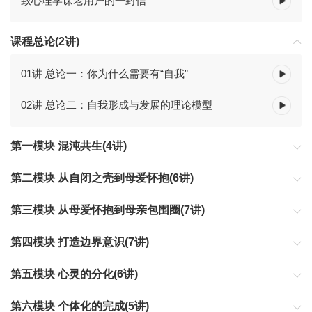
致心理学课老用户的一封信
课程总论(2讲)
01讲 总论一：你为什么需要有“自我”
02讲 总论二：自我形成与发展的理论模型
第一模块 混沌共生(4讲)
复杂混乱的关系锁住了个体，认清这些现象，是摆脱缠绕的开始。
第二模块 从自闭之壳到母爱怀抱(6讲)
对自我没有成形的人来说，最重要的就是孵化的环境。
第三模块 从母爱怀抱到母亲包围圈(7讲)
需要恰到好处的挫折，让我们带着主体感，在外部世界伸展自己的
第四模块 打造边界意识(7讲)
意志。
建立起清晰的边界意识，才能构建起深度关系。
第五模块 心灵的分化(6讲)
分化，是关系发展的基础，是复杂的开端。
第六模块 个体化的完成(5讲)