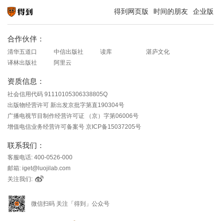
得到网页版
时间的朋友
企业版
知识就在得到
合作伙伴：
清华五道口
中信出版社
读库
湛庐文化
译林出版社
阿里云
资质信息：
社会信用代码 91110105306338805Q
出版物经营许可 新出发京批字第直190304号
广播电视节目制作经营许可证 （京）字第06006号
增值电信业务经营许可备案号 京ICP备15037205号
联系我们：
客服电话: 400-0526-000
邮箱: iget@luojilab.com
关注我们:
微信扫码 关注「得到」公众号