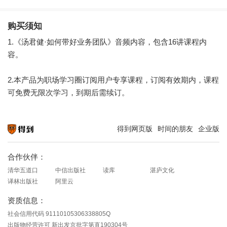
加餐
购买须知
1.《汤君健·如何带好业务团队》音频内容，包含16讲课程内
容。
2.本产品为职场学习圈订阅用户专享课程，订阅有效期内，课程
可免费无限次学习，到期后需续订。
得到网页版
时间的朋友
企业版
知识就在得到
合作伙伴：
清华五道口
中信出版社
读库
湛庐文化
译林出版社
阿里云
资质信息：
社会信用代码 91110105306338805Q
出版物经营许可 新出发京批字第直190304号