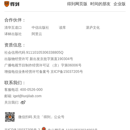
得到网页版
时间的朋友
企业版
知识就在得到
合作伙伴：
清华五道口
中信出版社
读库
湛庐文化
译林出版社
阿里云
资质信息：
社会信用代码 91110105306338805Q
出版物经营许可 新出发京批字第直190304号
广播电视节目制作经营许可证 （京）字第06006号
增值电信业务经营许可备案号 京ICP备15037205号
联系我们：
客服电话: 400-0526-000
邮箱: iget@luojilab.com
关注我们:
微信扫码 关注「得到」公众号
京ICP备15037205号-2