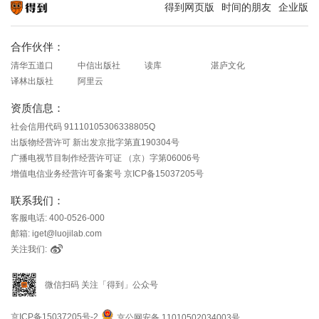
得到网页版
时间的朋友
企业版
知识就在得到
合作伙伴：
清华五道口
中信出版社
读库
湛庐文化
译林出版社
阿里云
资质信息：
社会信用代码 91110105306338805Q
出版物经营许可 新出发京批字第直190304号
广播电视节目制作经营许可证 （京）字第06006号
增值电信业务经营许可备案号 京ICP备15037205号
联系我们：
客服电话: 400-0526-000
邮箱: iget@luojilab.com
关注我们:
微信扫码 关注「得到」公众号
京ICP备15037205号-2
京公网安备 11010502034003号