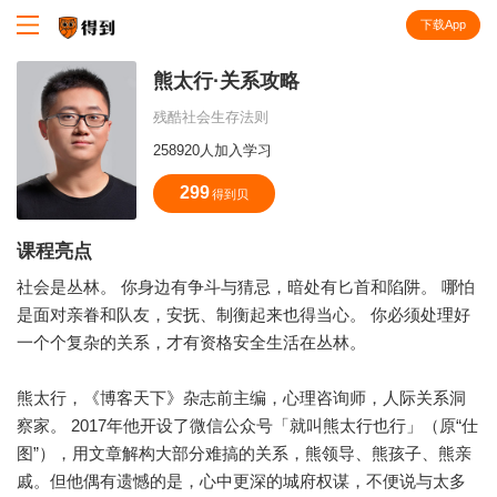
下载App
知识就在得到
熊太行·关系攻略
残酷社会生存法则
258920人加入学习
299
得到贝
课程亮点
社会是丛林。 你身边有争斗与猜忌，暗处有匕首和陷阱。 哪怕
是面对亲眷和队友，安抚、制衡起来也得当心。 你必须处理好
一个个复杂的关系，才有资格安全生活在丛林。
熊太行，《博客天下》杂志前主编，心理咨询师，人际关系洞
察家。 2017年他开设了微信公众号「就叫熊太行也行」（原“仕
图”），用文章解构大部分难搞的关系，熊领导、熊孩子、熊亲
戚。但他偶有遗憾的是，心中更深的城府权谋，不便说与太多