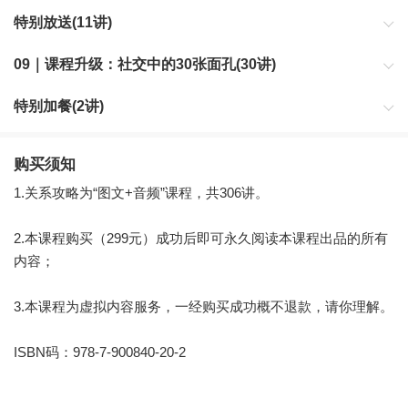
特别放送(11讲)
09｜课程升级：社交中的30张面孔(30讲)
帮你认出看似正常，其实凶险的脸；对抗那些难对付、惹人生厌的
特别加餐(2讲)
脸；找到和复杂脸的相处之道；贴近那些可以合作的脸。
来自《熊太行·关系攻略2》的特别加餐
购买须知
1.关系攻略为“图文+音频”课程，共306讲。
2.本课程购买（299元）成功后即可永久阅读本课程出品的所有
内容；
3.本课程为虚拟内容服务，一经购买成功概不退款，请你理解。
ISBN码：978-7-900840-20-2