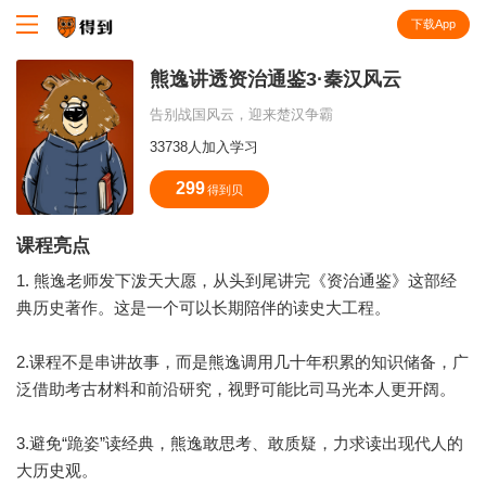
下载App
知识就在得到
熊逸讲透资治通鉴3·秦汉风云
告别战国风云，迎来楚汉争霸
33738人加入学习
299
得到贝
课程亮点
1. 熊逸老师发下泼天大愿，从头到尾讲完《资治通鉴》这部经
典历史著作。这是一个可以长期陪伴的读史大工程。
2.课程不是串讲故事，而是熊逸调用几十年积累的知识储备，广
泛借助考古材料和前沿研究，视野可能比司马光本人更开阔。
3.避免“跪姿”读经典，熊逸敢思考、敢质疑，力求读出现代人的
大历史观。