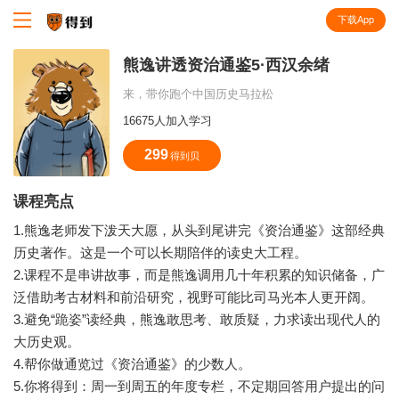
下载App
知识就在得到
熊逸讲透资治通鉴5·西汉余绪
来，带你跑个中国历史马拉松
16675人加入学习
299
得到贝
课程亮点
1.熊逸老师发下泼天大愿，从头到尾讲完《资治通鉴》这部经典
历史著作。这是一个可以长期陪伴的读史大工程。
2.课程不是串讲故事，而是熊逸调用几十年积累的知识储备，广
泛借助考古材料和前沿研究，视野可能比司马光本人更开阔。
3.避免“跪姿”读经典，熊逸敢思考、敢质疑，力求读出现代人的
大历史观。
4.帮你做通览过《资治通鉴》的少数人。
5.你将得到：周一到周五的年度专栏，不定期回答用户提出的问