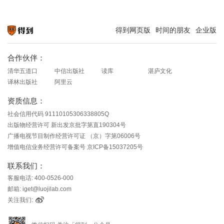
得到网页版
时间的朋友
企业版
知识就在得到
合作伙伴：
清华五道口
中信出版社
读库
湛庐文化
译林出版社
阿里云
资质信息：
社会信用代码 91110105306338805Q
出版物经营许可 新出发京批字第直190304号
广播电视节目制作经营许可证 （京）字第06006号
增值电信业务经营许可备案号 京ICP备15037205号
联系我们：
客服电话: 400-0526-000
邮箱: iget@luojilab.com
关注我们: