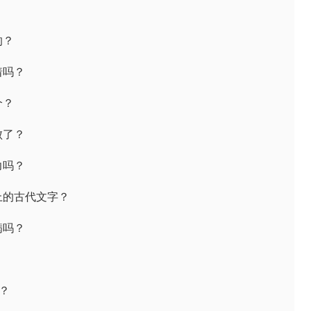
的？
着吗？
个？
败了？
力吗？
碑上的古代文字？
病吗？
了？