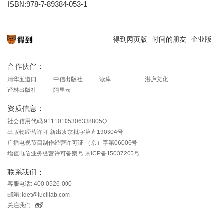
ISBN:978-7-89384-053-1
得到网页版
时间的朋友
企业版
知识就在得到
合作伙伴：
清华五道口
中信出版社
读库
湛庐文化
译林出版社
阿里云
资质信息：
社会信用代码 91110105306338805Q
出版物经营许可 新出发京批字第直190304号
广播电视节目制作经营许可证 （京）字第06006号
增值电信业务经营许可备案号 京ICP备15037205号
联系我们：
客服电话: 400-0526-000
邮箱: iget@luojilab.com
关注我们: