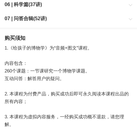
从行星、卫星、小天体、探测、异星生命5大领域带你见证宇宙的生
06 | 科学篇(37讲)
命里程。
从机械、计算机学、数学、生物学、物理学5大学科带你领略人类科
07 | 问答合辑(52讲)
学技术的发展和演变。
徐来针对课程内容和用户提出的典型问题进行回答。
购买须知
1.《给孩子的博物学》为“音频+图文”课程。
内容包含：
260个课题：一节课研究一个博物学课题。
互动问答：解答用户的疑问。
2. 本课程为付费产品，购买成功后即可永久阅读本课程出品的
所有内容；
3. 本课程为虚拟内容服务，一经购买成功概不退款，请您理
解。