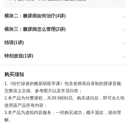
模块二：糖尿病如何治疗(4讲)
本模块共四讲内容。从胰岛素到改造胰腺，从二甲双胍到理性制
模块三：糖尿病怎么管理(2讲)
药，全面讲述了当前治疗糖尿病的各种方法，带你理解人类最顶尖
的智慧是如何对抗糖尿病的。
本模块共两讲内容。集中讲述了糖尿病确诊前如何发现和预防，确
结语(1讲)
诊后如何控制和缓解。用具体的建议和生活方式的指导，带你远离
糖尿病的侵扰。
本模块共一讲内容。跳出具体的治疗方法，通过糖尿病与高血压、
特别放送(1讲)
高血脂的联系，带你理解未来人类对抗糖尿病以及“三高”的路在何
方。
加餐
购买须知
1.《给忙碌者的糖尿病医学课》包含老师亲自录制的授课音频、
完整讲义文稿、参考图片以及学员问答；
2.本产品为付费课程，共39.9得到贝。购买成功后，即可永久性
使用该产品所有内容；
3.本产品为虚拟内容服务，一经购买成功，概不退款，请你理
解。