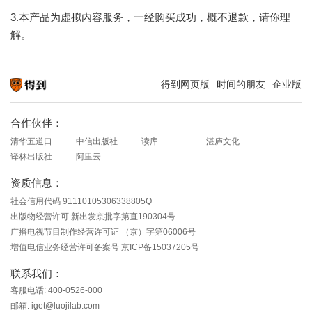
3.本产品为虚拟内容服务，一经购买成功，概不退款，请你理
解。
得到网页版
时间的朋友
企业版
知识就在得到
合作伙伴：
清华五道口
中信出版社
读库
湛庐文化
译林出版社
阿里云
资质信息：
社会信用代码 91110105306338805Q
出版物经营许可 新出发京批字第直190304号
广播电视节目制作经营许可证 （京）字第06006号
增值电信业务经营许可备案号 京ICP备15037205号
联系我们：
客服电话: 400-0526-000
邮箱: iget@luojilab.com