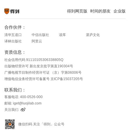
得到网页版
时间的朋友
企业版
知识就在得到
合作伙伴：
清华五道口
中信出版社
读库
湛庐文化
译林出版社
阿里云
资质信息：
社会信用代码 91110105306338805Q
出版物经营许可 新出发京批字第直190304号
广播电视节目制作经营许可证 （京）字第06006号
增值电信业务经营许可备案号 京ICP备15037205号
联系我们：
客服电话: 400-0526-000
邮箱: iget@luojilab.com
关注我们:
微信扫码 关注「得到」公众号