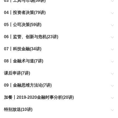
03丨工具与市场(59讲)
有哪些金融工具？如何看待金融市场？
04丨投资者决策(79讲)
如何做出正确的投资决策？
05丨公司决策(59讲)
告诉你公司的金融决策是怎么做出来的。
06丨监管、创新与危机(23讲)
创新是野蛮生长，监管是约束边界，而危机是创新和监管博弈碰撞
07丨科技金融(34讲)
的结果，也是下一个周期的开端。这三个词语构成了金融市场的生
命周期。
科技金融正在成为潮流，这种模式的改变，会怎样影响我们的增长
08丨金融术与道(7讲)
和财富？
我们一起把这一年的课程做一次复盘整理。
课后串讲(7讲)
09丨金融思维方法论(7讲)
金融学是一门能让财富升值的学科，金融思维是一种关于升值的思
加餐丨2019-2020金融时事分析(20讲)
维。它不仅能让你更有钱，还能让你更值钱。
特别放送(10讲)