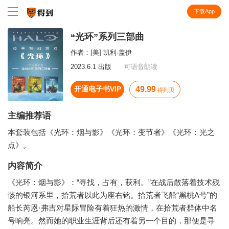
下载App
知识就在得到
“光环”系列三部曲
作者：
[美] 凯利·盖伊
2023.6.1 出版
可语音朗读
开通电子书VIP
49.99
得到贝
主编推荐语
本套装包括《光环：烟与影》《光环：变节者》《光环：光之
点》。
内容简介
《光环：烟与影》：“寻找，占有，获利。”在战后散落着技术残
骸的银河系里，拾荒者以此为座右铭。拾荒者飞船“黑桃A号”的
船长芮恩·弗吉对星际冒险有着狂热的激情，在拾荒者群体中名
号响亮。然而她的职业生涯背后还有着另一个目的，那便是寻