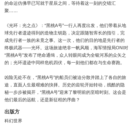
的命运仿佛早已写就于星辰之间，等待着这一刻的交错汇
聚……
《光环：光之点》：“黑桃A号”一行人再度出发，他们带着从地
球先行者遗迹得到的造物主钥匙，决定跟随智库长的指引，完
成先行者一族的未竟之事。这一次，他们的目的地是先行者的
终极武器——光环。这场旅途绝非一帆风顺，海军情报局ONI对
“黑桃A号”发布了绝命通缉，众人转眼间成为全银河系的众矢之
的；光环遗迹中同样危机四伏，每一刻他们都在与生命赛跑。
凶险无处不在，“黑桃A号”的船员们被迫分散并踏上了各自的旅
途，直面人生最艰难的抉择。历史的齿轮开始转动，残酷的隐
秘一步步被揭开，“黑桃A号”迎来了黎明前的至暗时刻。这会是
他们最后的远航，还是新征程的序曲？
出版方
科幻世界