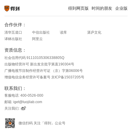
得到网页版
时间的朋友
企业版
知识就在得到
合作伙伴：
清华五道口
中信出版社
读库
湛庐文化
译林出版社
阿里云
资质信息：
社会信用代码 91110105306338805Q
出版物经营许可 新出发京批字第直190304号
广播电视节目制作经营许可证 （京）字第06006号
增值电信业务经营许可备案号 京ICP备15037205号
联系我们：
客服电话: 400-0526-000
邮箱: iget@luojilab.com
关注我们:
微信扫码 关注「得到」公众号