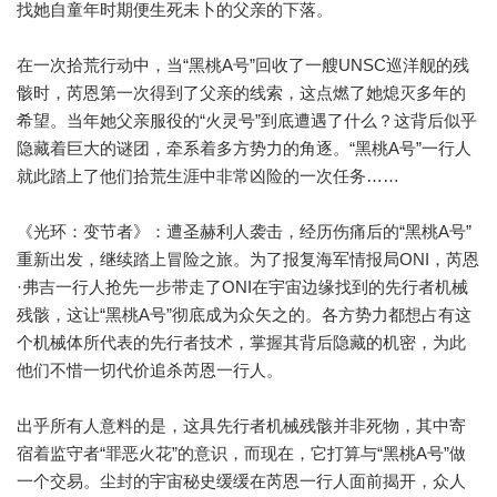
找她自童年时期便生死未卜的父亲的下落。
在一次拾荒行动中，当“黑桃A号”回收了一艘UNSC巡洋舰的残
骸时，芮恩第一次得到了父亲的线索，这点燃了她熄灭多年的
希望。当年她父亲服役的“火灵号”到底遭遇了什么？这背后似乎
隐藏着巨大的谜团，牵系着多方势力的角逐。“黑桃A号”一行人
就此踏上了他们拾荒生涯中非常凶险的一次任务……
《光环：变节者》：遭圣赫利人袭击，经历伤痛后的“黑桃A号”
重新出发，继续踏上冒险之旅。为了报复海军情报局ONI，芮恩
·弗吉一行人抢先一步带走了ONI在宇宙边缘找到的先行者机械
残骸，这让“黑桃A号”彻底成为众矢之的。各方势力都想占有这
个机械体所代表的先行者技术，掌握其背后隐藏的机密，为此
他们不惜一切代价追杀芮恩一行人。
出乎所有人意料的是，这具先行者机械残骸并非死物，其中寄
宿着监守者“罪恶火花”的意识，而现在，它打算与“黑桃A号”做
一个交易。尘封的宇宙秘史缓缓在芮恩一行人面前揭开，众人