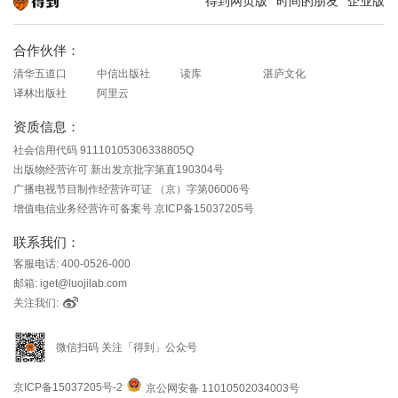
得到网页版
时间的朋友
企业版
知识就在得到
合作伙伴：
清华五道口
中信出版社
读库
湛庐文化
译林出版社
阿里云
资质信息：
社会信用代码 91110105306338805Q
出版物经营许可 新出发京批字第直190304号
广播电视节目制作经营许可证 （京）字第06006号
增值电信业务经营许可备案号 京ICP备15037205号
联系我们：
客服电话: 400-0526-000
邮箱: iget@luojilab.com
关注我们:
微信扫码 关注「得到」公众号
京ICP备15037205号-2
京公网安备 11010502034003号