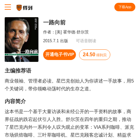
下载App
知识就在得到
一路向前
作者：
[美] 霍华德·舒尔茨
2015.7.1 出版
可语音朗读
开通电子书VIP
24.50
得到贝
主编推荐语
商业领袖、管理者必读。星巴克创始人为你讲述一手故事，用5
个关键词，带你领略动荡时代的生存之道。
内容简介
这本书是一个基于大量访谈和未经公开的一手资料的故事，商
界征战的跌宕起伏引人入胜。舒尔茨在四年的重归之期，推动
了星巴克内外一系列令人叹为观止的变革：VIA系列咖啡、派克
市场烘焙咖啡、三叶草咖啡机、星巴克顾客忠诚计划、精益求