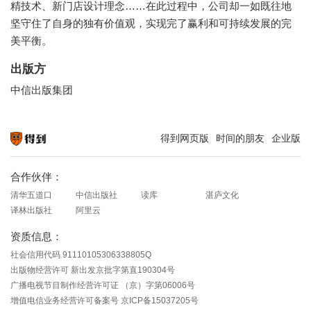
精技术、新门店设计理念……在此过程中，公司却一如既往地
坚守住了自身的独有价值观，实现完了赢利和可持续发展的完
美平衡。
出版方
中信出版集团
得到网页版
时间的朋友
企业版
知识就在得到
合作伙伴：
清华五道口
中信出版社
读库
湛庐文化
译林出版社
阿里云
资质信息：
社会信用代码 91110105306338805Q
出版物经营许可 新出发京批字第直190304号
广播电视节目制作经营许可证 （京）字第06006号
增值电信业务经营许可备案号 京ICP备15037205号