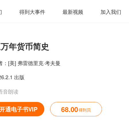
们
得到大事件
最新视频
加入我们
三万年货币简史
者：
[美] 弗雷德里克·考夫曼
26.2.1 出版
语音朗读
68.00
开通电子书VIP
得到贝