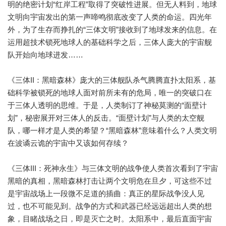
明的绝密计划“红岸工程”取得了突破性进展。但无人料到，地球
文明向宇宙发出的第一声啼鸣彻底改变了人类的命运。四光年
外，为了生存而挣扎的“三体文明”接收到了地球发来的信息。在
运用超技术锁死地球人的基础科学之后，三体人庞大的宇宙舰
队开始向地球进发……
《三体II：黑暗森林》庞大的三体舰队杀气腾腾直扑太阳系，基
础科学被锁死的地球人面对前所未有的危局，唯一的突破口在
于三体人透明的思维。于是，人类制订了神秘莫测的“面壁计
划”，秘密展开对三体人的反击。“面壁计划”与人类的太空舰
队，哪一样才是人类的希望？“黑暗森林”意味着什么？人类文明
在波谲云诡的宇宙中又该如何存续？
《三体III：死神永生》与三体文明的战争使人类首次看到了宇宙
黑暗的真相，黑暗森林打击让两个文明危在旦夕，可这些不过
是宇宙战场上一段微不足道的插曲：真正的星际战争没人见
过，也不可能见到。战争的方式和武器已经远远超出人类的想
象，目睹战场之日，即是灭亡之时。太阳系中，最后直面宇宙