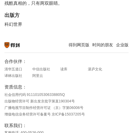
残酷真相的，只有两双眼睛。
出版方
科幻世界
得到网页版
时间的朋友
企业版
知识就在得到
合作伙伴：
清华五道口
中信出版社
读库
湛庐文化
译林出版社
阿里云
资质信息：
社会信用代码 91110105306338805Q
出版物经营许可 新出发京批字第直190304号
广播电视节目制作经营许可证 （京）字第06006号
增值电信业务经营许可备案号 京ICP备15037205号
联系我们：
客服电话: 400-0526-000