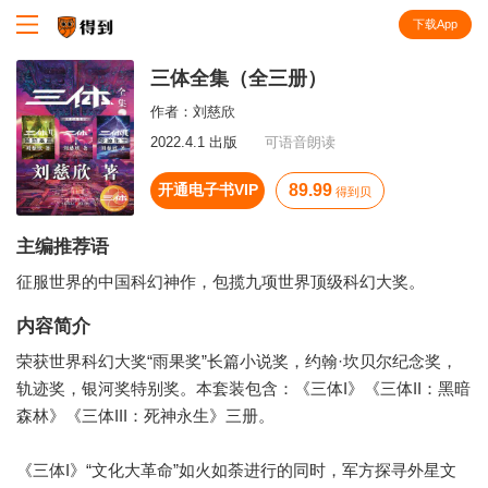
下载App
知识就在得到
三体全集（全三册）
作者：
刘慈欣
2022.4.1 出版
可语音朗读
开通电子书VIP
89.99
得到贝
主编推荐语
征服世界的中国科幻神作，包揽九项世界顶级科幻大奖。
内容简介
荣获世界科幻大奖“雨果奖”长篇小说奖，约翰·坎贝尔纪念奖，
轨迹奖，银河奖特别奖。本套装包含：《三体I》《三体II：黑暗
森林》《三体III：死神永生》三册。
《三体I》“文化大革命”如火如荼进行的同时，军方探寻外星文