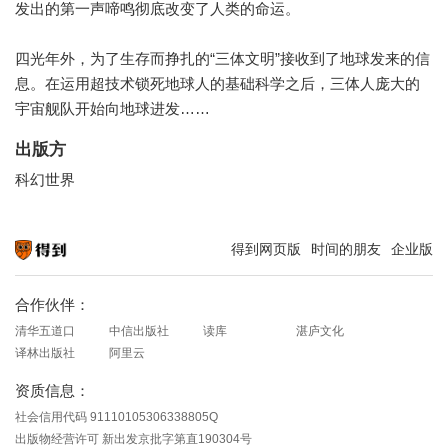
发出的第一声啼鸣彻底改变了人类的命运。
四光年外，为了生存而挣扎的“三体文明”接收到了地球发来的信
息。在运用超技术锁死地球人的基础科学之后，三体人庞大的
宇宙舰队开始向地球进发……
出版方
科幻世界
得到网页版
时间的朋友
企业版
知识就在得到
合作伙伴：
清华五道口
中信出版社
读库
湛庐文化
译林出版社
阿里云
资质信息：
社会信用代码 91110105306338805Q
出版物经营许可 新出发京批字第直190304号