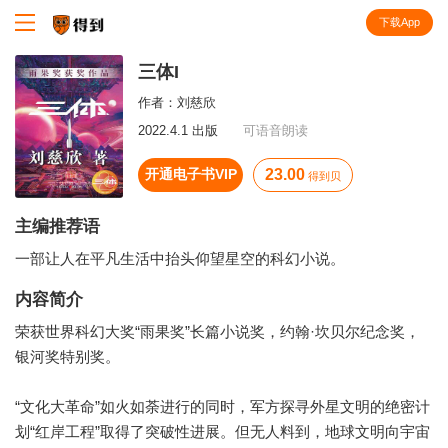
下载App
知识就在得到
三体I
作者：
刘慈欣
2022.4.1 出版
可语音朗读
开通电子书VIP
23.00
得到贝
主编推荐语
一部让人在平凡生活中抬头仰望星空的科幻小说。
内容简介
荣获世界科幻大奖“雨果奖”长篇小说奖，约翰·坎贝尔纪念奖，
银河奖特别奖。
“文化大革命”如火如荼进行的同时，军方探寻外星文明的绝密计
划“红岸工程”取得了突破性进展。但无人料到，地球文明向宇宙