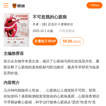
下载App
知识就在得到
不可忽视的心脏病
作者：
[美] 迈克尔·V.麦康奈尔
2025.10.1 出版
可语音朗读
开通电子书VIP
59.90
得到贝
主编推荐语
首次从生物学本质出发，揭示了心脏病与癌症的深层共性，重
新诠释了心脏病的发病机制与防治路径，极具学术研究与临床
应用价值。
内容简介
几分钟内就能夺人性命，，心脏病让人感觉防不可防。然而，
你知道吗？基因检测能发现致命的心脏病基因，心脏筛查测试
可早期诊断心脏病，科学治疗能将心脏病从“恶性”转变为“良