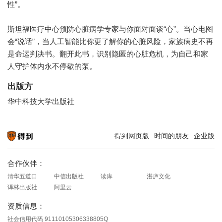
性”。
斯坦福医疗中心预防心脏病学专家与你面对面谈“心”。当心电图
会“说话”，当人工智能比你更了解你的心脏风险，家族病史不再
是命运判决书。翻开此书，识别隐匿的心脏危机，为自己和家
人守护体内永不停歇的泵。
出版方
华中科技大学出版社
得到网页版
时间的朋友
企业版
知识就在得到
合作伙伴：
清华五道口
中信出版社
读库
湛庐文化
译林出版社
阿里云
资质信息：
社会信用代码 91110105306338805Q