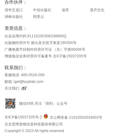
合作伙伴：
清华五道口
中信出版社
读库
湛庐文化
译林出版社
阿里云
资质信息：
社会信用代码 91110105306338805Q
出版物经营许可 新出发京批字第直190304号
广播电视节目制作经营许可证 （京）字第06006号
增值电信业务经营许可备案号 京ICP备15037205号
联系我们：
客服电话: 400-0526-000
邮箱: iget@luojilab.com
关注我们:
微信扫码 关注「得到」公众号
京ICP备15037205号-2
京公网安备 11010502034003号
北京思维造物信息科技股份有限公司
Copyright © 2022 All rights reserved