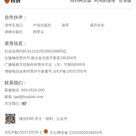
得到网页版
时间的朋友
企业版
知识就在得到
合作伙伴：
清华五道口
中信出版社
读库
湛庐文化
译林出版社
阿里云
资质信息：
社会信用代码 91110105306338805Q
出版物经营许可 新出发京批字第直190304号
广播电视节目制作经营许可证 （京）字第06006号
增值电信业务经营许可备案号 京ICP备15037205号
联系我们：
客服电话: 400-0526-000
邮箱: iget@luojilab.com
关注我们:
微信扫码 关注「得到」公众号
京ICP备15037205号-2
京公网安备 11010502034003号