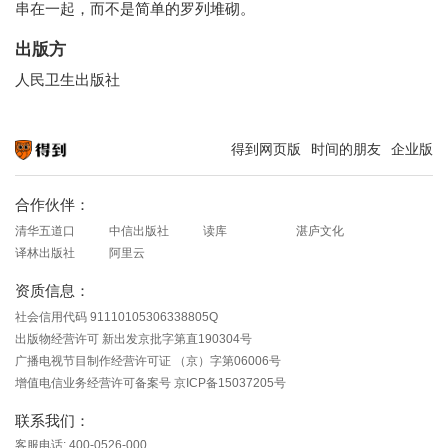
串在一起，而不是简单的罗列堆砌。
出版方
人民卫生出版社
得到网页版
时间的朋友
企业版
知识就在得到
合作伙伴：
清华五道口
中信出版社
读库
湛庐文化
译林出版社
阿里云
资质信息：
社会信用代码 91110105306338805Q
出版物经营许可 新出发京批字第直190304号
广播电视节目制作经营许可证 （京）字第06006号
增值电信业务经营许可备案号 京ICP备15037205号
联系我们：
客服电话: 400-0526-000