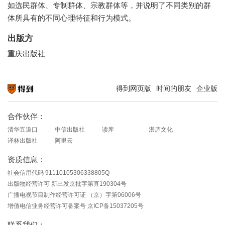
如选民群体、专制群体、宗教群体等，并说明了不同类别的群
体所具有的不同心理特征和行为模式。
出版方
重庆出版社
得到网页版
时间的朋友
企业版
知识就在得到
合作伙伴：
清华五道口
中信出版社
读库
湛庐文化
译林出版社
阿里云
资质信息：
社会信用代码 91110105306338805Q
出版物经营许可 新出发京批字第直190304号
广播电视节目制作经营许可证 （京）字第06006号
增值电信业务经营许可备案号 京ICP备15037205号
联系我们：