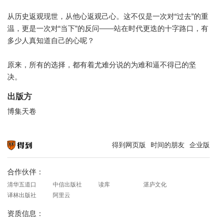
从历史返观现世，从他心返观己心。这不仅是一次对“过去”的重
温，更是一次对“当下”的反问——站在时代更迭的十字路口，有
多少人真知道自己的心呢？
原来，所有的选择，都有着尤难分说的为难和逼不得已的坚
决。
出版方
博集天卷
得到网页版
时间的朋友
企业版
知识就在得到
合作伙伴：
清华五道口
中信出版社
读库
湛庐文化
译林出版社
阿里云
资质信息：