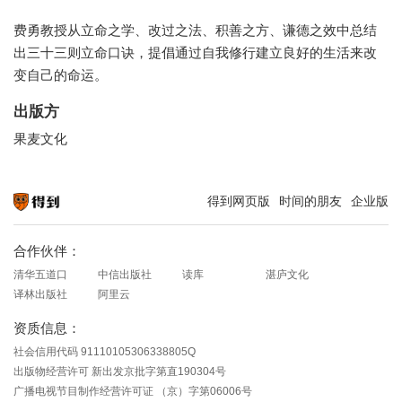
费勇教授从立命之学、改过之法、积善之方、谦德之效中总结
出三十三则立命口诀，提倡通过自我修行建立良好的生活来改
变自己的命运。
出版方
果麦文化
得到网页版
时间的朋友
企业版
知识就在得到
合作伙伴：
清华五道口
中信出版社
读库
湛庐文化
译林出版社
阿里云
资质信息：
社会信用代码 91110105306338805Q
出版物经营许可 新出发京批字第直190304号
广播电视节目制作经营许可证 （京）字第06006号