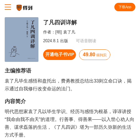
下载App
知识就在得到
了凡四训详解
作者：
[明] 袁了凡
2024.8.1 出版
可语音朗读
开通电子书VIP
49.80
得到贝
主编推荐语
袁了凡毕生感悟和盘托出，费勇教授总结出33则立命口诀，揭
示通过自我修行改变命运的法门。
内容简介
明代思想家袁了凡以毕生学识、经历与感悟为根基，谆谆讲授
“我命由我不由天”的道理。行善事、得善果——以入世心劝人向
善、谋求磊落的生活，《了凡四训》堪为一部历久弥新的生活
方式手册。