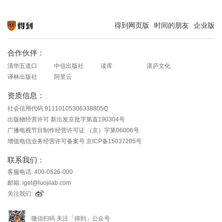
得到网页版
时间的朋友
企业版
知识就在得到
合作伙伴：
清华五道口
中信出版社
读库
湛庐文化
译林出版社
阿里云
资质信息：
社会信用代码 91110105306338805Q
出版物经营许可 新出发京批字第直190304号
广播电视节目制作经营许可证 （京）字第06006号
增值电信业务经营许可备案号 京ICP备15037205号
联系我们：
客服电话: 400-0526-000
邮箱: iget@luojilab.com
关注我们:
微信扫码 关注「得到」公众号