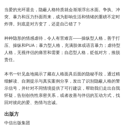
当爱的光环退去，隐蔽人格特质就会渐渐浮出水面。争执、冲
突、暴力和压力扑面而来，成为影响生活和情绪的重磅不定时
炸弹。到底是对方变了，还是自己错了？
种种隐形的情感虐待，令人有苦难言——操纵型人格，善于打
压、操纵和PUA；暴力型人格，充满肢体或语言暴力；虐待型
人格，无视伴侣的痛苦和需要；自恋型人格，贬低对方，推脱
责任。
本书一针见血地揭示了藏在人格面具后面的隐秘手段，通过精
细解读、自测提示与真实案例分享，发出了识别隐蔽人格的警
示信号，并针对不同情境提供了可行建议，帮助我们走出自我
怀疑，告别创伤性亲密关系，或者改善与伴侣的互动方式，找
回对彼此的爱、热情与忠诚。
出版方
中信出版集团