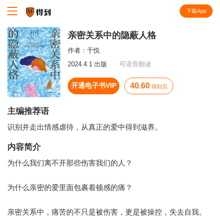
下载App
知识就在得到
亲密关系中的隐蔽人格
作者：
于悦
2024.4.1 出版
可语音朗读
开通电子书VIP
40.60
得到贝
主编推荐语
识别并走出情感虐待，从真正的爱中得到滋养。
内容简介
为什么我们离不开那些伤害我们的人？
为什么亲密的爱里面包裹着顿感的痛？
亲密关系中，痛苦的不只是被伤害，更是被操控，失去自我。