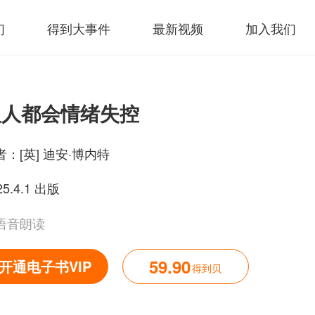
们
得到大事件
最新视频
加入我们
人人都会情绪失控
者：
[英] 迪安·博内特
25.4.1 出版
语音朗读
59.90
开通电子书VIP
得到贝