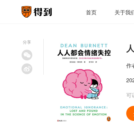
首页
关于我
分享
作
20
可