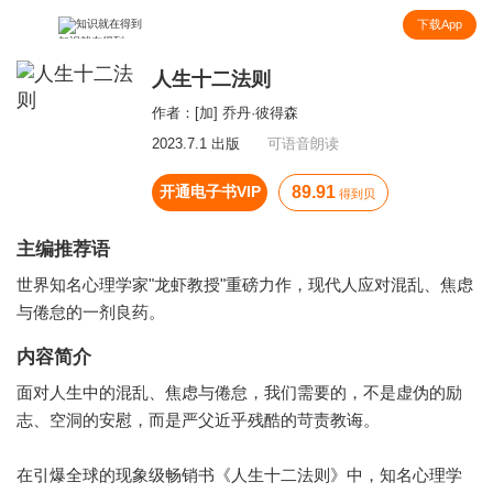
下载App
知识就在得到
人生十二法则
作者：
[加] 乔丹·彼得森
2023.7.1 出版
可语音朗读
开通电子书VIP
89.91
得到贝
主编推荐语
世界知名心理学家"龙虾教授"重磅力作，现代人应对混乱、焦虑
与倦怠的一剂良药。
内容简介
面对人生中的混乱、焦虑与倦怠，我们需要的，不是虚伪的励
志、空洞的安慰，而是严父近乎残酷的苛责教诲。
在引爆全球的现象级畅销书《人生十二法则》中，知名心理学